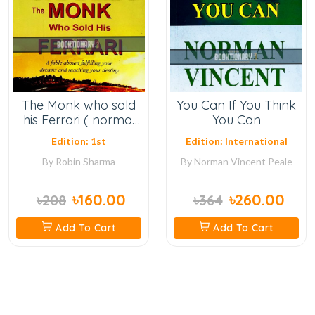
The Monk who sold
You Can If You Think
his Ferrari ( normal
You Can
quality )
Edition: 1st
Edition: International
By
Robin Sharma
By
Norman Vincent Peale
৳160.00
৳260.00
৳208
৳364
Add To Cart
Add To Cart