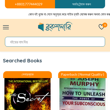
+8801777444029
অর্ডার ট্র্যাক করুন
কোন বই খুজে না পেলে অনুগ্রহ করে লাইভ চ্যাট মেসেজ করুন অথবা ফোন করুন
0
Searched Books
পেপারব্যাক
Paperback ( Normal Quality )