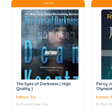
পেপারব্যাক
The Eyes of Darkness ( High
Percy J
Quality )
Olympia
Gods: T
Edition: 1st
Edition: 
Adventu
Quality 
By
Koontz Dean Ray
By
Rick R