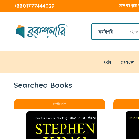
কোন বই খুজে ন
+8801777444029
ক্যাটাগরি
হোম
জেনারেল
Searched Books
পেপারব্যাক