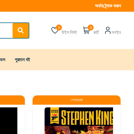
অর্ডার ট্র্যাক করুন
0
0
উইশ লিস্ট
কার্ট
লগইন
্ডেল
পুরাতন বই
পেপারব্যাক