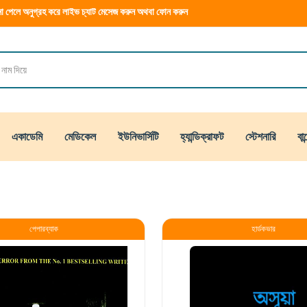
া পেলে অনুগ্রহ করে লাইভ চ্যাট মেসেজ করুন অথবা ফোন করুন
একাডেমি
মেডিকেল
ইউনিভার্সিটি
হ্যান্ডিক্রাফট
স্টেশনারি
বান
পেপারব্যাক
হার্ডকভার