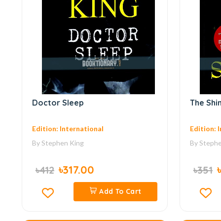
Doctor Sleep
The Shi
Edition: International
Edition: 
By
Stephen King
By
Stephe
৳317.00
৳412
৳351
Add To Cart