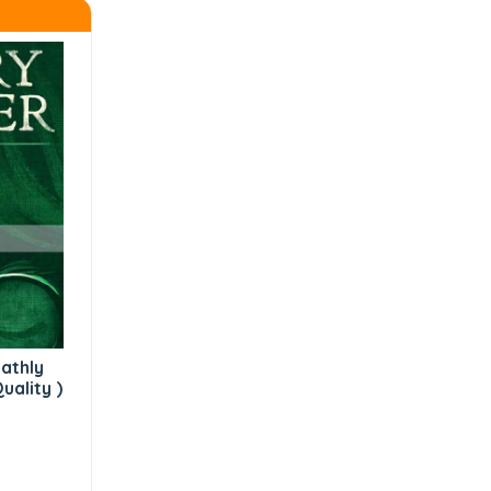
athly
uality )