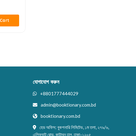
Cart
যোগাযোগ করুন
+8801777444029
admin@booktionary.com.bd
booktionary.com.bd
হেড অফিস: বুকশনারি লিমিটেড, ১ম তলা, ২৭৯/৬,
এলিফ্যান্ট রোড, কাটাবন ঢাল, ঢাকা-১২০৫