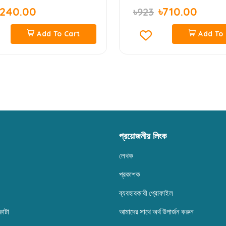
৳240.00
৳710.00
৳923
Add To Cart
Add To 
প্রয়োজনীয় লিংক
লেখক
প্রকাশক
ব্যবহারকারী প্রোফাইল
কাটা
আমাদের সাথে অর্থ উপার্জন করুন