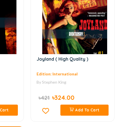
Joyland ( High Quality )
Edition: International
By
Stephen King
৳324.00
৳421
Cart
Add To Cart