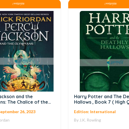
পেপারব্যাক
পেপারব্যাক
ackson and the
Harry Potter and The De
ns: The Chalice of the
Hallows , Book 7 ( High Q
he Senior Year
September 26, 2023
Edition: International
res, Book 1 ( Normal
)
iordan
By
J.K. Rowling