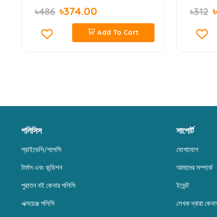
৳374.00
৳486
৳312
Add To Cart
পলিসিস
সাপোর্ট
প্রাইভেসি/পলেসি
যোগাযোগ
টার্মস এবং কন্ডিশন
আমাদের সম্পর্কে
পুরাতন বই কেনার পলিসি
ইভেন্ট
এক্সচেঞ্জ পলিসি
লেখক দ্বারা কেনা