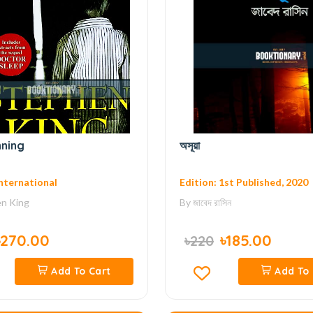
nning
অসূয়া
International
Edition: 1st Published, 2020
n King
By
জাবেদ রাসিন
৳270.00
৳185.00
৳220
Add To Cart
Add To 