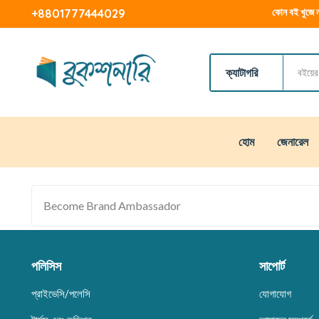
কোন বই খুজে ন
+8801777444029
ক্যাটাগরি
হোম
জেনারেল
Become Brand Ambassador
পলিসিস
সাপোর্ট
প্রাইভেসি/পলেসি
যোগাযোগ