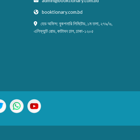
admin@booktionary.com.bd
booktionary.com.bd
হেড অফিস: বুকশনারি লিমিটেড, ১ম তলা, ২৭৯/৬,
এলিফ্যান্ট রোড, কাটাবন ঢাল, ঢাকা-১২০৫