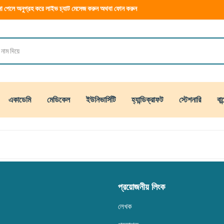
া পেলে অনুগ্রহ করে লাইভ চ্যাট মেসেজ করুন অথবা ফোন করুন
একাডেমি
মেডিকেল
ইউনিভার্সিটি
হ্যান্ডিক্রাফট
স্টেশনারি
বান
প্রয়োজনীয় লিংক
লেখক