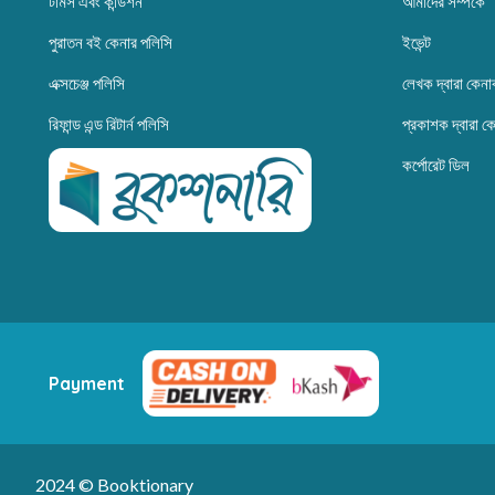
টার্মস এবং কন্ডিশন
আমাদের সম্পর্কে
পুরাতন বই কেনার পলিসি
ইভেন্ট
এক্সচেঞ্জ পলিসি
লেখক দ্বারা কেনা
রিফান্ড এন্ড রিটার্ন পলিসি
প্রকাশক দ্বারা ক
কর্পোরেট ডিল
Payment
2024 © Booktionary