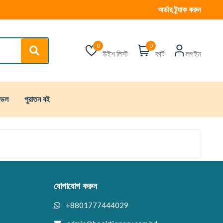
অর্ডার ট্র্যাক করুন
0
0
উইশ লিস্ট
কার্ট
লগইন
্ডেল
পুরাতন বই
যোগাযোগ করুন
+8801777444029