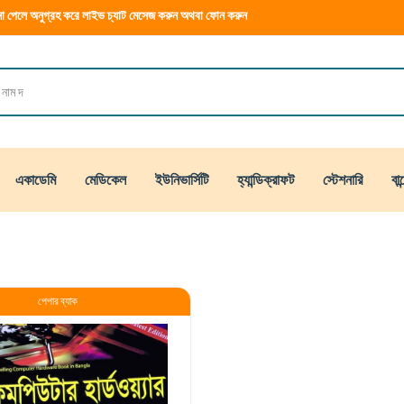
া পেলে অনুগ্রহ করে লাইভ চ্যাট মেসেজ করুন অথবা ফোন করুন
একাডেমি
মেডিকেল
ইউনিভার্সিটি
হ্যান্ডিক্রাফট
স্টেশনারি
বান
পেপার ব্যাক