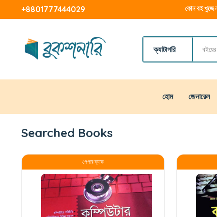
কোন বই খুজে ন
+8801777444029
ক্যাটাগরি
হোম
জেনারেল
Searched Books
পেপার ব্যাক