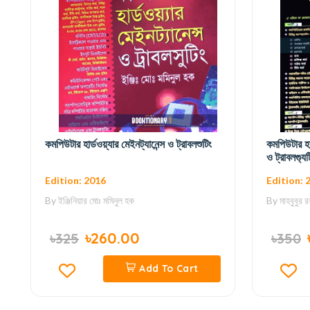
কমপিউটার হার্ডওয়্যার মেইনট্যানেন্স ও ট্রাবলশুটিং
কমপিউটার হার
ও ট্রাবলগ্যুট
Edition: 2016
Edition: 
By
ইঞ্জিনিয়ার মোঃ মমিনুল হক
By
মাহবুবুর 
৳260.00
৳325
৳350
Add To Cart