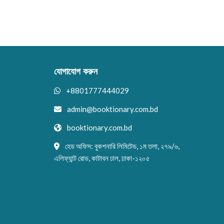
যোগাযোগ করুন
+8801777444029
admin@booktionary.com.bd
booktionary.com.bd
হেড অফিস: বুকশনারি লিমিটেড, ১ম তলা, ২৭৯/৬,
এলিফ্যান্ট রোড, কাটাবন ঢাল, ঢাকা-১২০৫