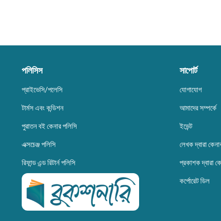
পলিসিস
সাপোর্ট
প্রাইভেসি/পলেসি
যোগাযোগ
টার্মস এবং কন্ডিশন
আমাদের সম্পর্কে
পুরাতন বই কেনার পলিসি
ইভেন্ট
এক্সচেঞ্জ পলিসি
লেখক দ্বারা কেনা
রিফান্ড এন্ড রিটার্ন পলিসি
প্রকাশক দ্বারা ক
কর্পোরেট ডিল