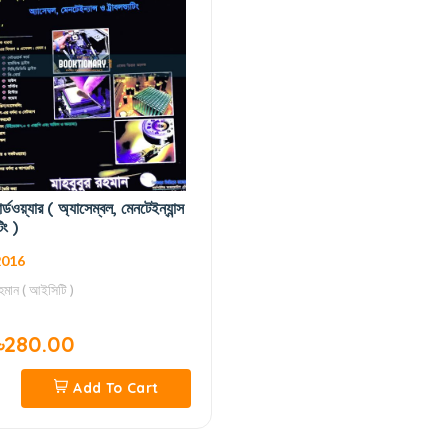
্ডওয়্যার ( অ্যাসেম্বল, মেনটেইন্যান্স
িং )
2016
রহমান ( আইসিটি )
৳280.00
Add To Cart