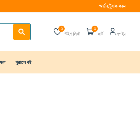
অর্ডার ট্র্যাক করুন
0
0
উইশ লিস্ট
কার্ট
লগইন
্ডেল
পুরাতন বই