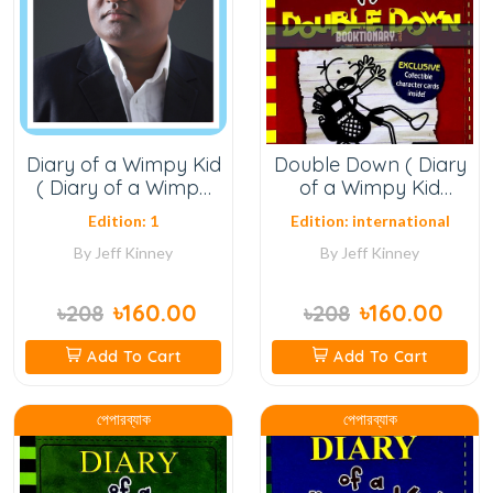
Diary of a Wimpy Kid
Double Down ( Diary
( Diary of a Wimpy
of a Wimpy Kid
Kid Series, Book 1 )
Series, Book 11 ) (
Edition: 1
Edition: international
Normal Quality )
By
Jeff Kinney
By
Jeff Kinney
৳160.00
৳160.00
৳208
৳208
Add To Cart
Add To Cart
পেপারব্যাক
পেপারব্যাক