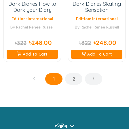
Dork Diaries How to
Dork Diaries Skating
Dork your Diary
Sensation
Edition: International
Edition: International
By
Rachel Renee Russell
By
Rachel Renee Russell
৳248.00
৳248.00
৳322
৳322
Add To Cart
Add To Cart
‹
›
1
2
পলিসিস