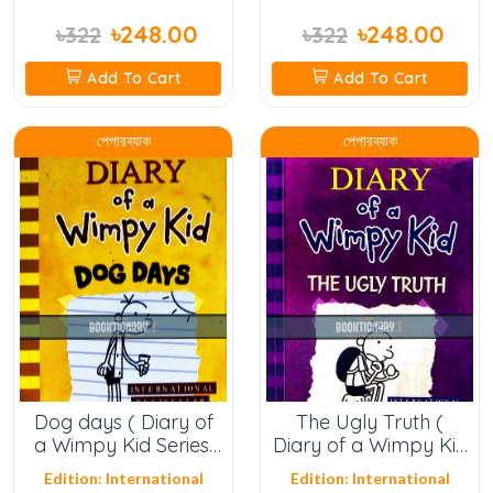
৳248.00
৳248.00
৳322
৳322
Add To Cart
Add To Cart
পেপারব্যাক
পেপারব্যাক
Dog days ( Diary of
The Ugly Truth (
a Wimpy Kid Series,
Diary of a Wimpy Kid
Book 4 )
Series, Book 5 ) (
Edition: International
Edition: International
High Quality )