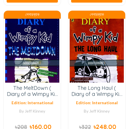
পেপারব্যাক
পেপারব্যাক
The MeltDown (
The Long Haul (
Diary of a Wimpy Kid
Diary of a Wimpy Kid
Series, Book 13 ) (
Series, Book 9 )
Edition: International
Edition: International
Normal Quality )
By
Jeff Kinney
By
Jeff Kinney
৳160.00
৳248.00
৳208
৳322