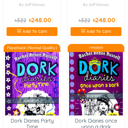
By
Jeff Kinney
By
Jeff Kinney
৳248.00
৳248.00
৳322
৳322
Add To Cart
Add To Cart
Paperback ( Normal Quality )
পেপারব্যাক
Dork Diaries Party
Dork Diaries once
Time
upon a dork