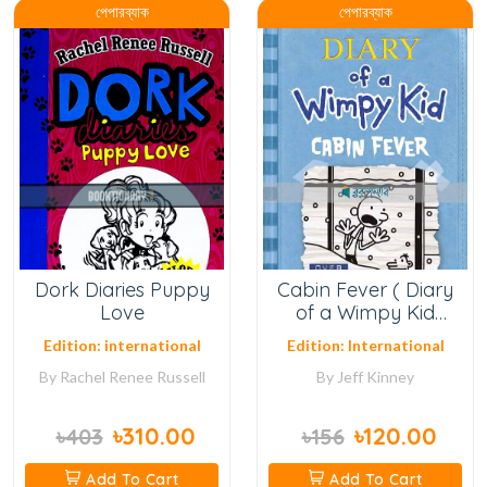
পেপারব্যাক
পেপারব্যাক
Dork Diaries Puppy
Cabin Fever ( Diary
Love
of a Wimpy Kid
Series, Book 6 ) (
Edition: international
Edition: International
Normal Quality )
By
Rachel Renee Russell
By
Jeff Kinney
৳310.00
৳120.00
৳403
৳156
Add To Cart
Add To Cart