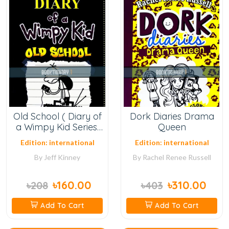
Old School ( Diary of
Dork Diaries Drama
a Wimpy Kid Series,
Queen
Book 10 )
Edition: international
Edition: international
By
Jeff Kinney
By
Rachel Renee Russell
৳160.00
৳310.00
৳208
৳403
Add To Cart
Add To Cart