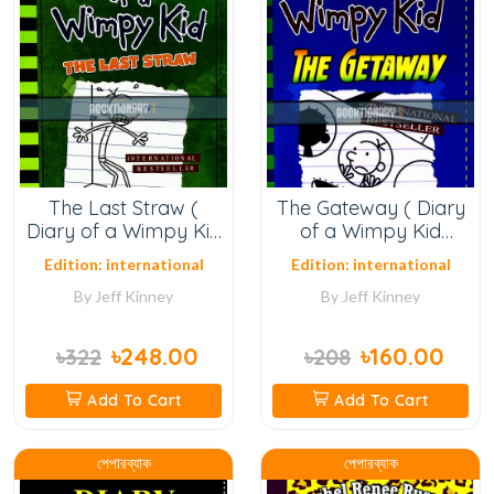
The Last Straw (
The Gateway ( Diary
Diary of a Wimpy Kid
of a Wimpy Kid
Series, Book 3 )
Series, Book 12 )
Edition: international
Edition: international
(Normal Quality)
By
Jeff Kinney
By
Jeff Kinney
৳248.00
৳160.00
৳322
৳208
Add To Cart
Add To Cart
পেপারব্যাক
পেপারব্যাক