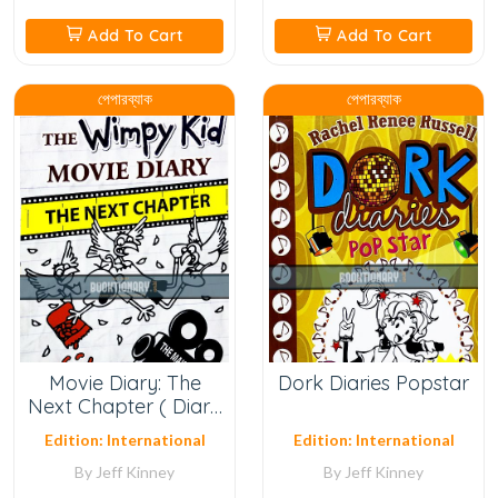
Add To Cart
Add To Cart
পেপারব্যাক
পেপারব্যাক
Movie Diary: The
Dork Diaries Popstar
Next Chapter ( Diary
Of A Wimpy Kid
Edition: International
Edition: International
Series )
By
Jeff Kinney
By
Jeff Kinney