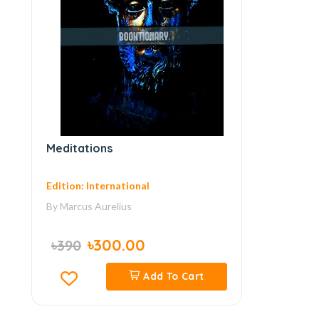
Meditations
Edition: International
By
Marcus Aurelius
৳300.00
৳390
Add To Cart