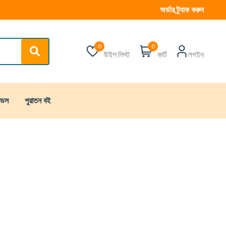
অর্ডার ট্র্যাক করুন
0
0
উইশ লিস্ট
কার্ট
লগইন
্ডেল
পুরাতন বই