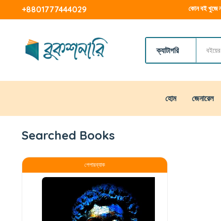
কোন বই খুজে ন
+8801777444029
ক্যাটাগরি
হোম
জেনারেল
Searched Books
পেপারব্যাক