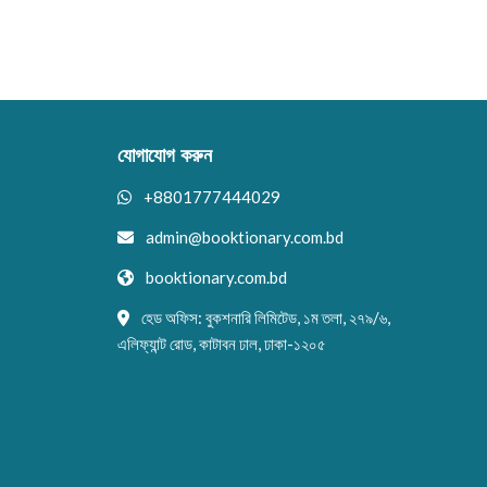
যোগাযোগ করুন
+8801777444029
admin@booktionary.com.bd
booktionary.com.bd
হেড অফিস: বুকশনারি লিমিটেড, ১ম তলা, ২৭৯/৬,
এলিফ্যান্ট রোড, কাটাবন ঢাল, ঢাকা-১২০৫