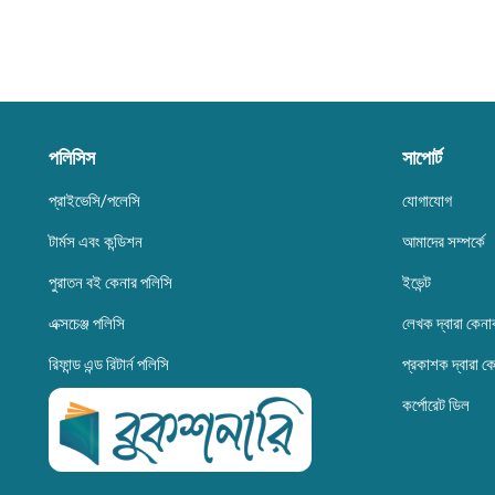
পলিসিস
সাপোর্ট
প্রাইভেসি/পলেসি
যোগাযোগ
টার্মস এবং কন্ডিশন
আমাদের সম্পর্কে
পুরাতন বই কেনার পলিসি
ইভেন্ট
এক্সচেঞ্জ পলিসি
লেখক দ্বারা কেনা
রিফান্ড এন্ড রিটার্ন পলিসি
প্রকাশক দ্বারা ক
কর্পোরেট ডিল