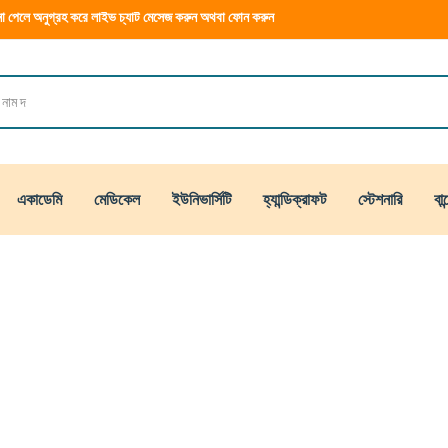
া পেলে অনুগ্রহ করে লাইভ চ্যাট মেসেজ করুন অথবা ফোন করুন
একাডেমি
মেডিকেল
ইউনিভার্সিটি
হ্যান্ডিক্রাফট
স্টেশনারি
বান