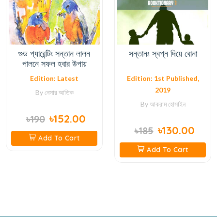
গুড প্যারেন্টিং সন্তান লালন
সন্তানঃ স্বপ্ন দিয়ে বোনা
পালনে সফল হবার উপায়
Edition: Latest
Edition: 1st Published,
2019
By
নেসার আতিক
By
আকরাম হোসাইন
৳152.00
৳190
৳130.00
৳185
Add To Cart
Add To Cart