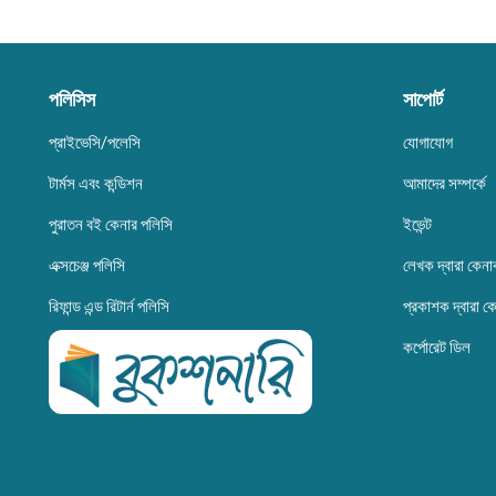
পলিসিস
সাপোর্ট
প্রাইভেসি/পলেসি
যোগাযোগ
টার্মস এবং কন্ডিশন
আমাদের সম্পর্কে
পুরাতন বই কেনার পলিসি
ইভেন্ট
এক্সচেঞ্জ পলিসি
লেখক দ্বারা কেনা
রিফান্ড এন্ড রিটার্ন পলিসি
প্রকাশক দ্বারা ক
কর্পোরেট ডিল