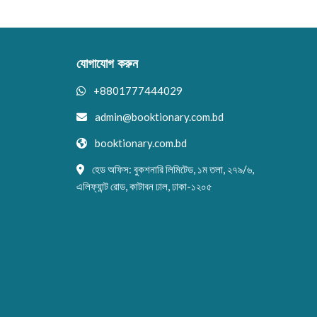
যোগাযোগ করুন
+8801777444029
admin@booktionary.com.bd
booktionary.com.bd
হেড অফিস: বুকশনারি লিমিটেড, ১ম তলা, ২৭৯/৬,
এলিফ্যান্ট রোড, কাটাবন ঢাল, ঢাকা-১২০৫