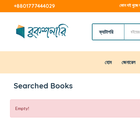
কোন বই খুজে ন
+8801777444029
ক্যাটাগরি
হোম
জেনারেল
Searched Books
Empty!