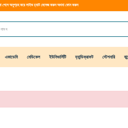
া পেলে অনুগ্রহ করে লাইভ চ্যাট মেসেজ করুন অথবা ফোন করুন
একাডেমি
মেডিকেল
ইউনিভার্সিটি
হ্যান্ডিক্রাফট
স্টেশনারি
বান