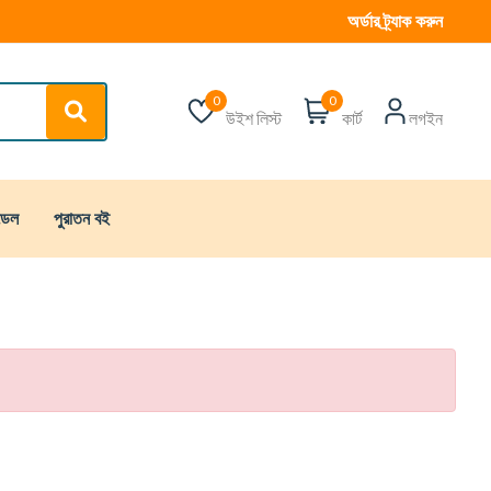
অর্ডার ট্র্যাক করুন
0
0
উইশ লিস্ট
কার্ট
লগইন
্ডেল
পুরাতন বই