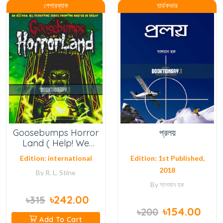
পেপারব্যাক
হার্ডকভার
Goosebumps Horror
প্রলয়
Land ( Help! We
Have Strange
Edition: international
Edition: 1st Published,
Powers! )
2018
By
R. L. Stine
By
সালমান হক
৳242.00
৳315
৳154.00
৳200
Add To Cart