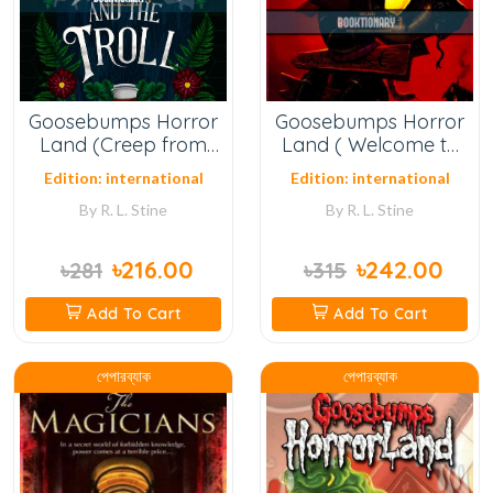
Goosebumps Horror
Goosebumps Horror
Land (Creep from
Land ( Welcome to
The Deep)
camp Slither )
Edition: international
Edition: international
By
R. L. Stine
By
R. L. Stine
৳216.00
৳242.00
৳281
৳315
Add To Cart
Add To Cart
পেপারব্যাক
পেপারব্যাক