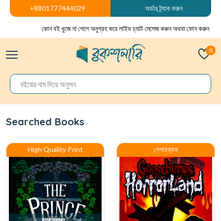
+8801777444029
অর্ডার ট্র্যাক করুন
কোন বই খুজে না পেলে অনুগ্রহ করে লাইভ চ্যাট মেসেজ করুন অথবা ফোন করুন
0
Searched Books
High Quality Print
পেপারব্যাক