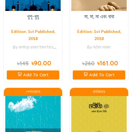
খুশূ-খুযূ
মা, মা, মা এবং বাবা
Edition: 1st Published,
Edition: 1st Published,
2018
2018
By
মাসউদুর রহমান
ইমাম ইবনে
By
আরিফ আজাদ
কাইয়্যিম জাওজিয়্যা
৳90.00
৳161.00
৳145
৳260
Add To Cart
Add To Cart
পেপারব্যাক
হার্ডকভার