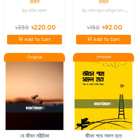
2019
2019
By
আরিফ আজাদ
By
শাইখ আব্দুল কাইয়্যূম আস-
সুহাইবানী
৳220.00
৳92.00
৳350
৳150
Add To Cart
Add To Cart
Original
পেপারব্যাক
যে জীবন মরীচিকা
জীবন পথে সফল হতে