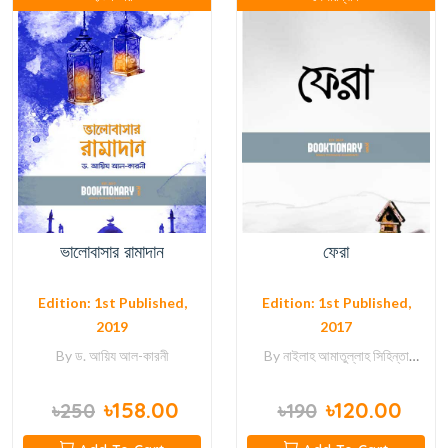
ভালোবাসার রামাদান
ফেরা
Edition: 1st Published,
Edition: 1st Published,
2019
2017
By
ড. আয়িয আল-কারনী
By
নাইলাহ আমাতুল্লাহ
সিহিন্তা
শরীফাহ
সানাউল্লাহ নজির আহমদ
৳158.00
৳120.00
৳250
৳190