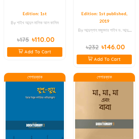
Edition: 1st
Edition: 1st published,
2019
By
শাইখ আব্দুল মালিক আল কাসিম
By
আব্দুল্লাহ মজুমদার
শাইখ ড. আব্দুল
কারীম বাক্কার
৳110.00
৳175
৳146.00
৳232
Add To Cart
Add To Cart
পেপারব্যাক
পেপারব্যাক