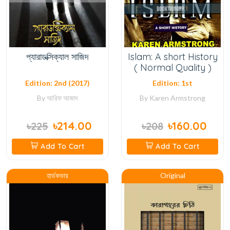
প্যারাডক্সিক্যাল সাজিদ
Islam: A short History
( Normal Quality )
Edition: 2nd (2017)
Edition: 1st
By
আরিফ আজাদ
By
Karen Armstrong
৳214.00
৳160.00
৳225
৳208
Add To Cart
Add To Cart
হার্ডকভার
Original