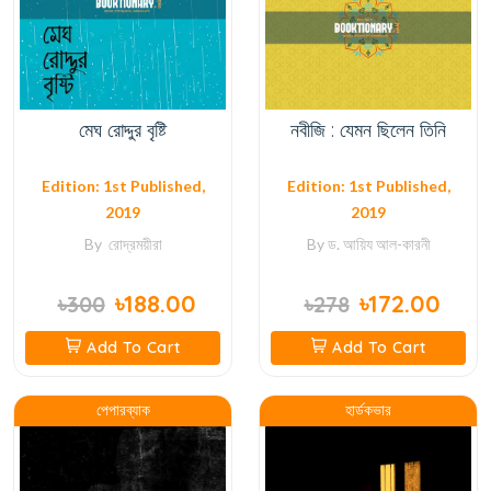
মেঘ রোদ্দুর বৃষ্টি
নবীজি : যেমন ছিলেন তিনি
Edition: 1st Published,
Edition: 1st Published,
2019
2019
By
রোদ্রময়ীরা
By
ড. আয়িয আল-কারনী
৳188.00
৳172.00
৳300
৳278
Add To Cart
Add To Cart
পেপারব্যাক
হার্ডকভার