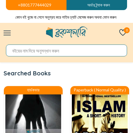
+8801777444029
অর্ডার ট্র্যাক করুন
কোন বই খুজে না পেলে অনুগ্রহ করে লাইভ চ্যাট মেসেজ করুন অথবা ফোন করুন
0
Searched Books
হার্ডকভার
Paperback ( Normal Quality )