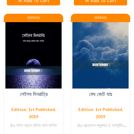
Add To Cart
Add To Cart
হার্ডকভার
হার্ডকভার
সেইসব দিনরাত্রি
মেঘ কেটে যায়
Edition: 1st Published,
Edition: 1st Published,
2019
2019
By
শাইখ আব্দুল মালিক আল কাসিম
By
আব্দুল্লাহ মজুমদার
ড. হুসামুদ্দীন
হামিদ