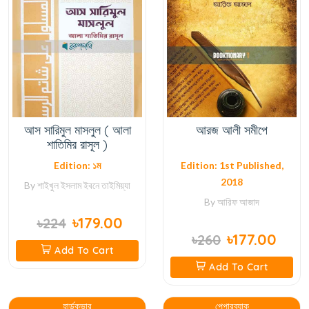
আস সারিমুল মাসলুল ( আলা
আরজ আলী সমীপে
শাতিমির রাসূল )
Edition: ১ম
Edition: 1st Published,
2018
By
শাইখুল ইসলাম ইবনে তাইমিয়্যা
By
আরিফ আজাদ
৳179.00
৳224
৳177.00
৳260
Add To Cart
Add To Cart
হার্ডকভার
পেপারব্যাক