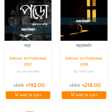
পড়ো
প্রত্যাবর্তন
Edition: 1st Published,
Edition: 1st Published,
2017
2018
By
ওমর আল জাবির
By
আরিফ আজাদ
৳192.00
৳218.00
৳305
৳350
Add To Cart
Add To Cart