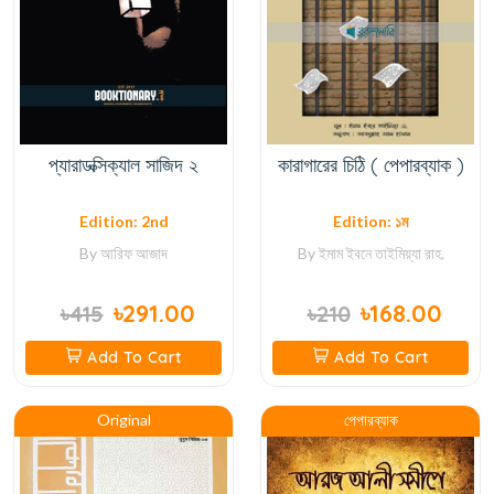
প্যারাডক্সিক্যাল সাজিদ ২
কারাগারের চিঠি ( পেপারব্যাক )
Edition: 2nd
Edition: ১ম
By
আরিফ আজাদ
By
ইমাম ইবনে তাইমিয়্যা রাহ.
৳291.00
৳168.00
৳415
৳210
Add To Cart
Add To Cart
Original
পেপারব্যাক