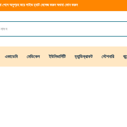
া পেলে অনুগ্রহ করে লাইভ চ্যাট মেসেজ করুন অথবা ফোন করুন
একাডেমি
মেডিকেল
ইউনিভার্সিটি
হ্যান্ডিক্রাফট
স্টেশনারি
বান