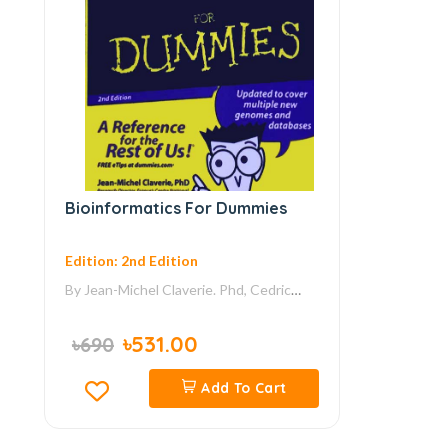
Bioinformatics For Dummies
Edition: 2nd Edition
By
Jean-Michel Claverie. Phd, Cedric
Notredame, Phd
৳531.00
৳690
Add To Cart