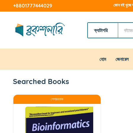
কোন বই খুজে ন
+8801777444029
ক্যাটাগরি
হোম
জেনারেল
Searched Books
পেপারব্যাক