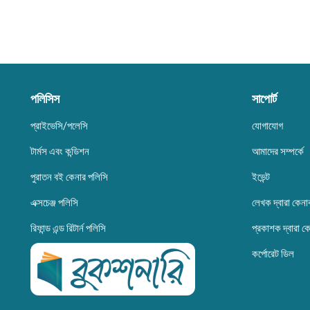
পলিসিস
সাপোর্ট
প্রাইভেসি/পলেসি
যোগাযোগ
টার্মস এবং কন্ডিশন
আমাদের সম্পর্কে
পুরাতন বই কেনার পলিসি
ইভেন্ট
এক্সচেঞ্জ পলিসি
লেখক দ্বারা কেনা
রিফান্ড এন্ড রিটার্ন পলিসি
প্রকাশক দ্বারা ক
কর্পোরেট ডিল