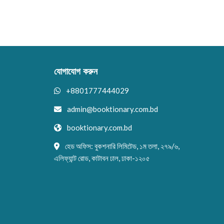
যোগাযোগ করুন
+8801777444029
admin@booktionary.com.bd
booktionary.com.bd
হেড অফিস: বুকশনারি লিমিটেড, ১ম তলা, ২৭৯/৬,
এলিফ্যান্ট রোড, কাটাবন ঢাল, ঢাকা-১২০৫