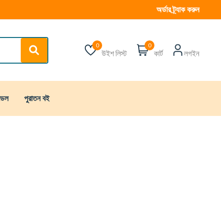
অর্ডার ট্র্যাক করুন
0
0
উইশ লিস্ট
কার্ট
লগইন
্ডেল
পুরাতন বই