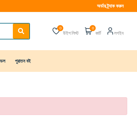
অর্ডার ট্র্যাক করুন
0
0
উইশ লিস্ট
কার্ট
লগইন
্ডেল
পুরাতন বই