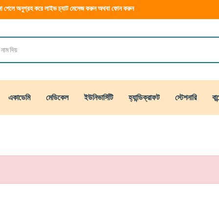
া পেলে অনুগ্রহ করে লাইভ চ্যাট মেসেজ করুন অথবা ফোন করুন
একাডেমি
মেডিকেল
ইউনিভার্সিটি
হ্যান্ডিক্রাফট
স্টেশনারি
বান