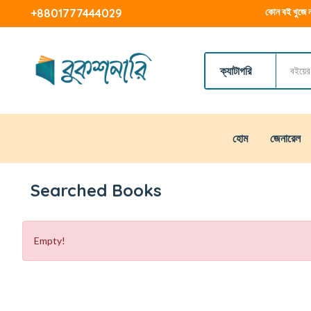
কোন বই খুজে ন
+8801777444029
ক্যাটাগরি
হোম
জেনারেল
Searched Books
Empty!