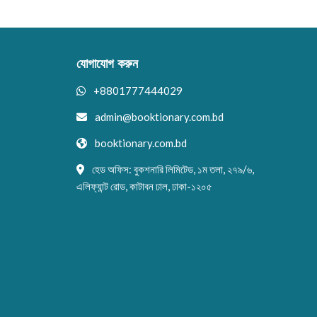
যোগাযোগ করুন
+8801777444029
admin@booktionary.com.bd
booktionary.com.bd
হেড অফিস: বুকশনারি লিমিটেড, ১ম তলা, ২৭৯/৬,
এলিফ্যান্ট রোড, কাটাবন ঢাল, ঢাকা-১২০৫