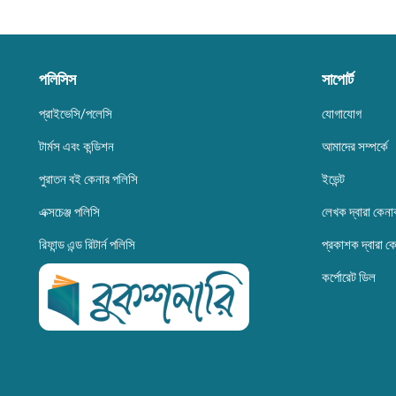
পলিসিস
সাপোর্ট
প্রাইভেসি/পলেসি
যোগাযোগ
টার্মস এবং কন্ডিশন
আমাদের সম্পর্কে
পুরাতন বই কেনার পলিসি
ইভেন্ট
এক্সচেঞ্জ পলিসি
লেখক দ্বারা কেনা
রিফান্ড এন্ড রিটার্ন পলিসি
প্রকাশক দ্বারা ক
কর্পোরেট ডিল