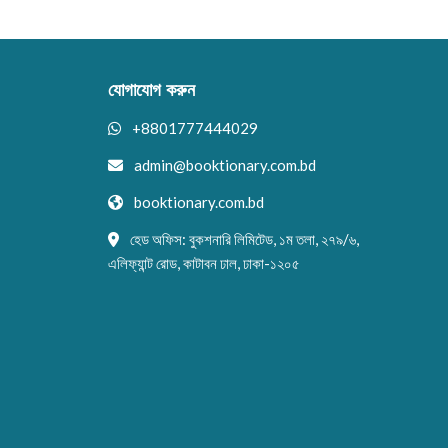
যোগাযোগ করুন
+8801777444029
admin@booktionary.com.bd
booktionary.com.bd
হেড অফিস: বুকশনারি লিমিটেড, ১ম তলা, ২৭৯/৬,
এলিফ্যান্ট রোড, কাটাবন ঢাল, ঢাকা-১২০৫