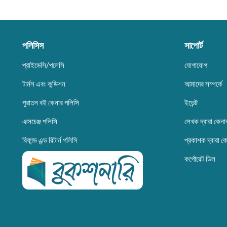
পলিসিস
সাপোর্ট
প্রাইভেসি/পলেসি
যোগাযোগ
টার্মস এবং কন্ডিশন
আমাদের সম্পর্কে
পুরাতন বই কেনার পলিসি
ইভেন্ট
এক্সচেঞ্জ পলিসি
লেখক দ্বারা কেনা
রিফান্ড এন্ড রিটার্ন পলিসি
প্রকাশক দ্বারা ক
কর্পোরেট ডিল