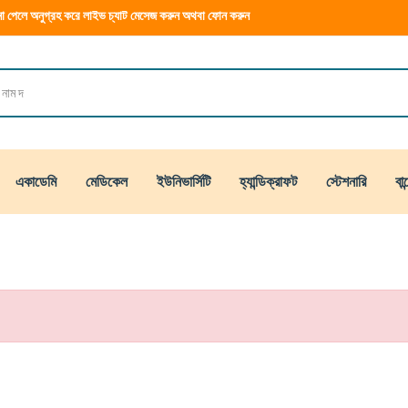
া পেলে অনুগ্রহ করে লাইভ চ্যাট মেসেজ করুন অথবা ফোন করুন
একাডেমি
মেডিকেল
ইউনিভার্সিটি
হ্যান্ডিক্রাফট
স্টেশনারি
বান