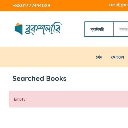
কোন বই খুজে ন
+8801777444029
ক্যাটাগরি
হোম
জেনারেল
Searched Books
Empty!