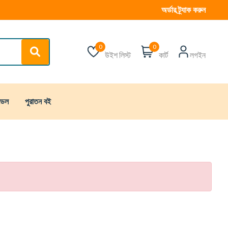
অর্ডার ট্র্যাক করুন
0
0
উইশ লিস্ট
কার্ট
লগইন
্ডেল
পুরাতন বই