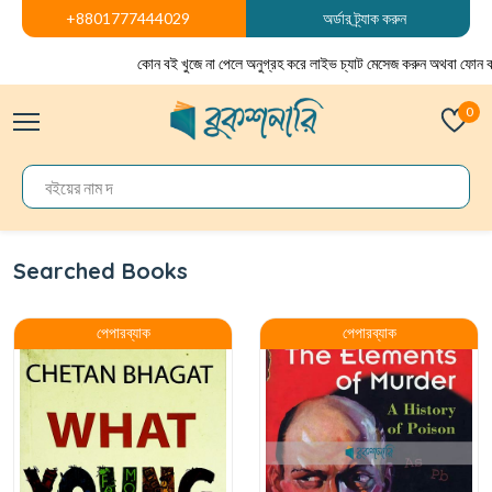
+8801777444029
অর্ডার ট্র্যাক করুন
কোন বই খুজে না পেলে অনুগ্রহ করে লাইভ চ্যাট মেসেজ করুন অথবা ফোন ক
0
Searched Books
পেপারব্যাক
পেপারব্যাক