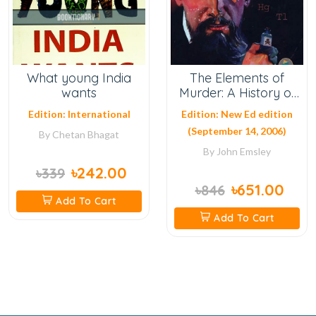
What young India
The Elements of
wants
Murder: A History of
Poison
Edition: International
Edition: New Ed edition
(September 14, 2006)
By
Chetan Bhagat
By
John Emsley
৳242.00
৳339
৳651.00
৳846
Add To Cart
Add To Cart