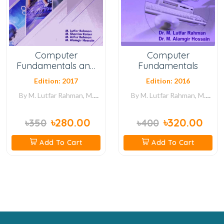
Computer
Computer
Fundamentals and
Fundamentals
ICT
Edition: 2017
Edition: 2016
By
M. Lutfar Rahman, M.
By
M. Lutfar Rahman, M.
Shamim Kaiser, M. Ariful
Alamgir Hossain
Rahman, M. Alamgir Hossain
৳280.00
৳320.00
৳350
৳400
Add To Cart
Add To Cart