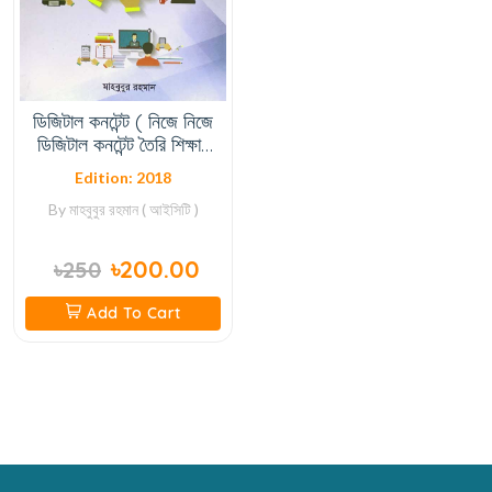
ডিজিটাল কনটেন্ট ( নিজে নিজে
ডিজিটাল কনটেন্ট তৈরি শিক্ষায়
তথ্য যোগাযোগ প্রযুক্তি )
Edition: 2018
By
মাহবুবুর রহমান ( আইসিটি )
৳200.00
৳250
Add To Cart