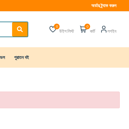
অর্ডার ট্র্যাক করুন
0
0
উইশ লিস্ট
কার্ট
লগইন
্ডেল
পুরাতন বই