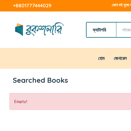
কোন বই খুজে ন
+8801777444029
ক্যাটাগরি
হোম
জেনারেল
Searched Books
Empty!