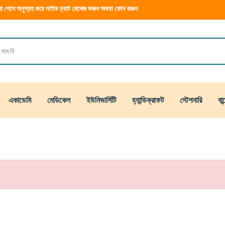
া পেলে অনুগ্রহ করে লাইভ চ্যাট মেসেজ করুন অথবা ফোন করুন
একাডেমি
মেডিকেল
ইউনিভার্সিটি
হ্যান্ডিক্রাফট
স্টেশনারি
বান