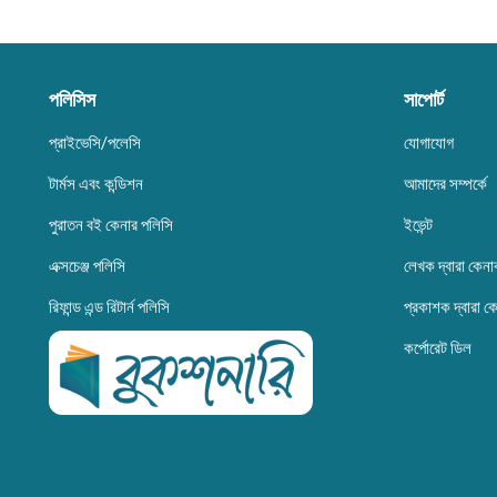
পলিসিস
সাপোর্ট
প্রাইভেসি/পলেসি
যোগাযোগ
টার্মস এবং কন্ডিশন
আমাদের সম্পর্কে
পুরাতন বই কেনার পলিসি
ইভেন্ট
এক্সচেঞ্জ পলিসি
লেখক দ্বারা কেনা
রিফান্ড এন্ড রিটার্ন পলিসি
প্রকাশক দ্বারা ক
কর্পোরেট ডিল