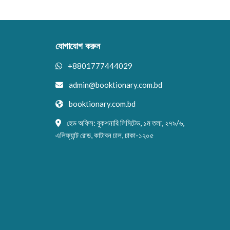
যোগাযোগ করুন
+8801777444029
admin@booktionary.com.bd
booktionary.com.bd
হেড অফিস: বুকশনারি লিমিটেড, ১ম তলা, ২৭৯/৬,
এলিফ্যান্ট রোড, কাটাবন ঢাল, ঢাকা-১২০৫