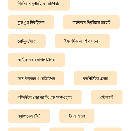
প্রিমিয়াম সুপারহিরো নোটপ্যাড
ফুড এন্ড নিউট্রিশন
হার্ডকভার প্রিমিয়াম ডায়েরি
নোটবুক/খাতা
ইসলামিক আদর্শ ও মতবাদ
স্মার্টফোন ও সোশাল মিডিয়া
আত্ম-উন্নয়ন ও মেডিটেশন
কমপিটিটিভ এক্সাম
কম্পিউটার প্রোগ্রামিং এন্ড সফটওয়্যার
স্টেশনারি
ল্যাংগুয়েজ টেস্ট
ইসলামি গল্প